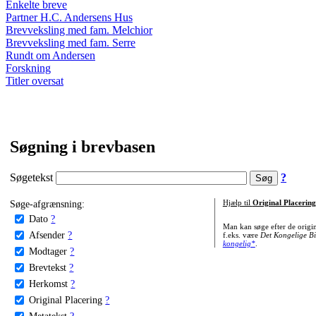
Enkelte breve
Partner H.C. Andersens Hus
Brevveksling med fam. Melchior
Brevveksling med fam. Serre
Rundt om Andersen
Forskning
Titler oversat
Søgning i brevbasen
Søgetekst
?
Søge-afgrænsning:
Hjælp til
Original Placering
Dato
?
Man kan søge efter de origi
Afsender
?
f.eks. være
Det Kongelige Bi
kongelig*
.
Modtager
?
Brevtekst
?
Herkomst
?
Original Placering
?
Metatekst
?