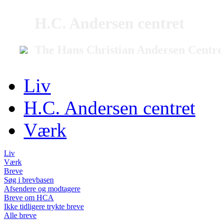
H.C. Andersen centret
The Hans Christian Andersen Centr
Liv
H.C. Andersen centret
Værk
Liv
Værk
Breve
Søg i brevbasen
Afsendere og modtagere
Breve om HCA
Ikke tidligere trykte breve
Alle breve