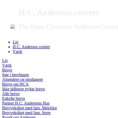
H.C. Andersen centret
The Hans Christian Andersen Centr
Liv
H.C. Andersen centret
Værk
Liv
Værk
Breve
Søg i brevbasen
Afsendere og modtagere
Breve om HCA
Ikke tidligere trykte breve
Alle breve
Enkelte breve
Partner H.C. Andersens Hus
Brevveksling med fam. Melchior
Brevveksling med fam. Serre
Rundt om Andersen