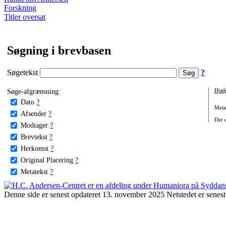
Forskning
Titler oversat
Søgning i brevbasen
Søgetekst
?
Søge-afgrænsning:
Hjæl
Dato
?
Metat
Afsender
?
Der e
Modtager
?
Brevtekst
?
Herkomst
?
Original Placering
?
Metatekst
?
Denne side er senest opdateret 13. november 2025 Netstedet er senest