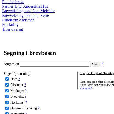
Enkelte breve
Partner H.C. Andersens Hus
Brevveksling med fam. Melchior
Brevveksling med fam. Serre
Rundt om Andersen
Forskning
Titler oversat
Søgning i brevbasen
Søgetekst
?
Søge-afgrænsning:
Hjælp til
Original Placering
Dato
?
Man kan søge efter de origi
Afsender
?
f.eks. være
Det Kongelige Bi
kongelig*
.
Modtager
?
Brevtekst
?
Herkomst
?
Original Placering
?
Metatekst
?