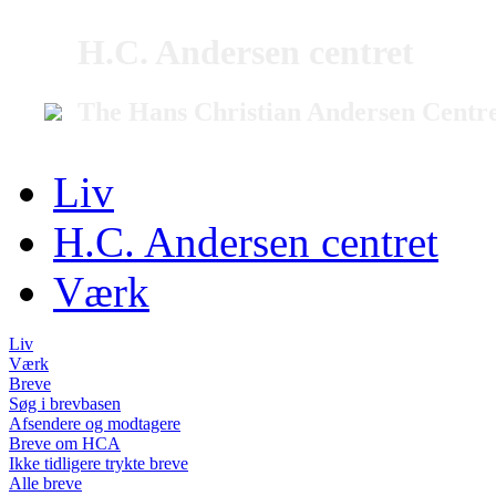
H.C. Andersen centret
The Hans Christian Andersen Centr
Liv
H.C. Andersen centret
Værk
Liv
Værk
Breve
Søg i brevbasen
Afsendere og modtagere
Breve om HCA
Ikke tidligere trykte breve
Alle breve