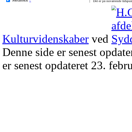
Det er på nuværende tidspun
Kulturvidenskaber
ved
Denne side er senest opdat
er senest opdateret 23. febr