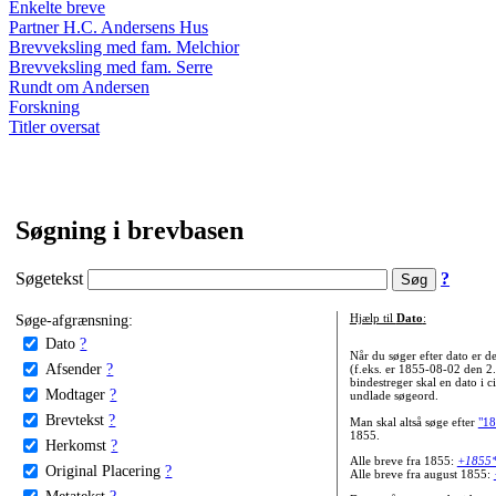
Enkelte breve
Partner H.C. Andersens Hus
Brevveksling med fam. Melchior
Brevveksling med fam. Serre
Rundt om Andersen
Forskning
Titler oversat
Søgning i brevbasen
Søgetekst
?
Søge-afgrænsning:
Hjælp til
Dato
:
Dato
?
Når du søger efter dato er
Afsender
?
(f.eks. er 1855-08-02 den 2
bindestreger skal en dato i c
Modtager
?
undlade søgeord.
Brevtekst
?
Man skal altså søge efter
"18
1855.
Herkomst
?
Alle breve fra 1855:
+1855
Original Placering
?
Alle breve fra august 1855:
Metatekst
?