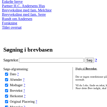
Enkelte breve
Partner H.C. Andersens Hus
Brevveksling med fam. Melchior
Brevveksling med fam. Serre
Rundt om Andersen
Forskning
Titler oversat
Søgning i brevbasen
Søgetekst
?
Søge-afgrænsning:
Hjælp til
Brevtekst
:
Dato
?
Der er ingen restriktioner p
Afsender
?
normalt.
Modtager
?
Vil du f.eks. finde en tekst,
Naar dette Brev
indgår, skal
Brevtekst
?
Herkomst
?
Original Placering
?
Metatekst
?