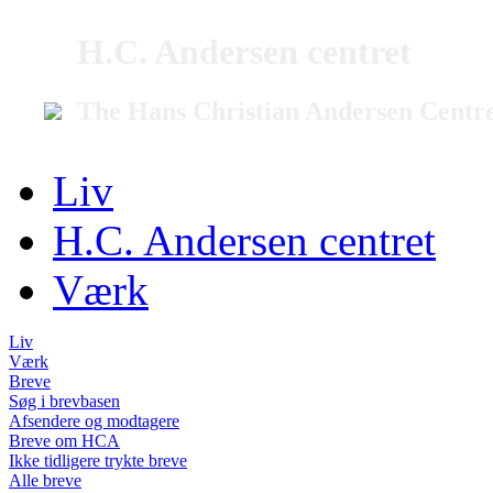
H.C. Andersen centret
The Hans Christian Andersen Centr
Liv
H.C. Andersen centret
Værk
Liv
Værk
Breve
Søg i brevbasen
Afsendere og modtagere
Breve om HCA
Ikke tidligere trykte breve
Alle breve