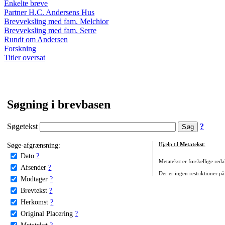
Enkelte breve
Partner H.C. Andersens Hus
Brevveksling med fam. Melchior
Brevveksling med fam. Serre
Rundt om Andersen
Forskning
Titler oversat
Søgning i brevbasen
Søgetekst
?
Søge-afgrænsning:
Hjælp til
Metatekst
:
Dato
?
Metatekst er forskellige reda
Afsender
?
Der er ingen restriktioner på
Modtager
?
Brevtekst
?
Herkomst
?
Original Placering
?
Metatekst
?