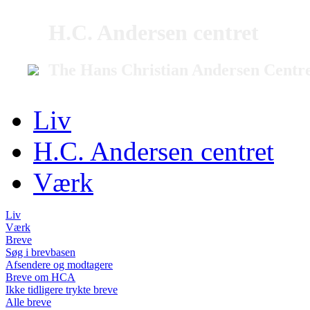
H.C. Andersen centret
The Hans Christian Andersen Centr
Liv
H.C. Andersen centret
Værk
Liv
Værk
Breve
Søg i brevbasen
Afsendere og modtagere
Breve om HCA
Ikke tidligere trykte breve
Alle breve