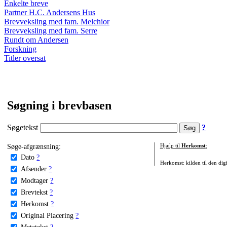
Enkelte breve
Partner H.C. Andersens Hus
Brevveksling med fam. Melchior
Brevveksling med fam. Serre
Rundt om Andersen
Forskning
Titler oversat
Søgning i brevbasen
Søgetekst
?
Søge-afgrænsning:
Hjælp til
Herkomst
:
Dato
?
Herkomst: kilden til den digi
Afsender
?
Modtager
?
Brevtekst
?
Herkomst
?
Original Placering
?
Metatekst
?