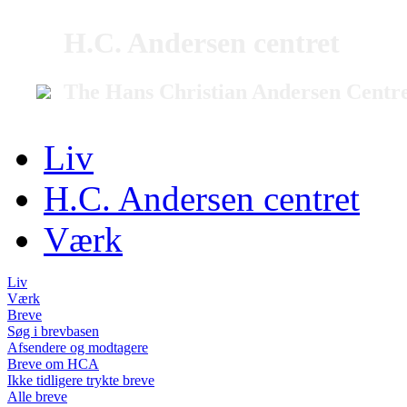
H.C. Andersen centret
The Hans Christian Andersen Centr
Liv
H.C. Andersen centret
Værk
Liv
Værk
Breve
Søg i brevbasen
Afsendere og modtagere
Breve om HCA
Ikke tidligere trykte breve
Alle breve