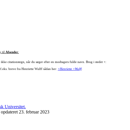
p til
Afsender
:
ikke citationstegn, når du søger efter en modtagers fulde navn. Brug i stedet +:
 f.eks. breve fra Henriette Wulff sådan her:
+Henriette +Wulff
.
 opdateret 23. februar 2023