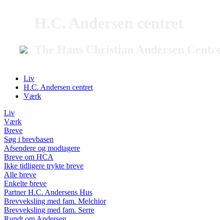
H.C. Andersen centret
The Hans Christian Andersen Centr
Liv
H.C. Andersen centret
Værk
Liv
Værk
Breve
Søg i brevbasen
Afsendere og modtagere
Breve om HCA
Ikke tidligere trykte breve
Alle breve
Enkelte breve
Partner H.C. Andersens Hus
Brevveksling med fam. Melchior
Brevveksling med fam. Serre
Rundt om Andersen