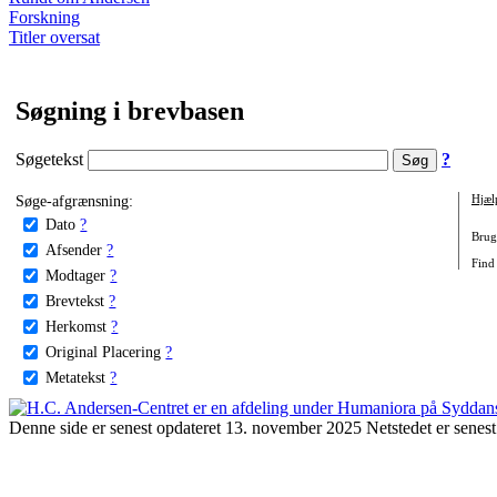
Forskning
Titler oversat
Søgning i brevbasen
Søgetekst
?
Søge-afgrænsning:
Hjæl
Dato
?
Brug 
Afsender
?
Find
Modtager
?
Brevtekst
?
Herkomst
?
Original Placering
?
Metatekst
?
Denne side er senest opdateret 13. november 2025 Netstedet er senest