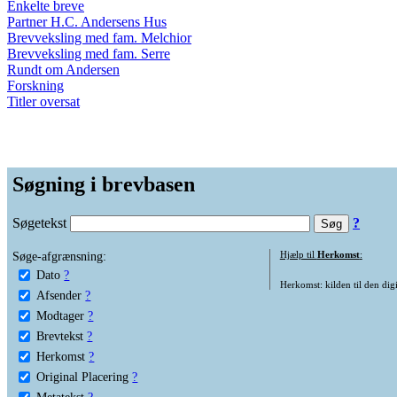
Enkelte breve
Partner H.C. Andersens Hus
Brevveksling med fam. Melchior
Brevveksling med fam. Serre
Rundt om Andersen
Forskning
Titler oversat
Søgning i brevbasen
Søgetekst
?
Søge-afgrænsning:
Hjælp til
Herkomst
:
Dato
?
Herkomst: kilden til den digi
Afsender
?
Modtager
?
Brevtekst
?
Herkomst
?
Original Placering
?
Metatekst
?