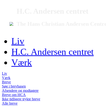
H.C. Andersen centret
The Hans Christian Andersen Centr
Liv
H.C. Andersen centret
Værk
Liv
Værk
Breve
Søg i brevbasen
Afsendere og modtagere
Breve om HCA
Ikke tidligere trykte breve
Alle breve