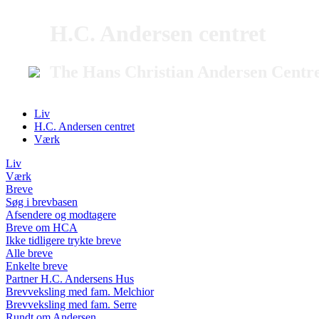
H.C. Andersen centret
The Hans Christian Andersen Centr
Liv
H.C. Andersen centret
Værk
Liv
Værk
Breve
Søg i brevbasen
Afsendere og modtagere
Breve om HCA
Ikke tidligere trykte breve
Alle breve
Enkelte breve
Partner H.C. Andersens Hus
Brevveksling med fam. Melchior
Brevveksling med fam. Serre
Rundt om Andersen