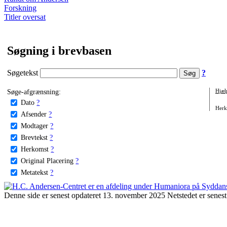
Forskning
Titler oversat
Søgning i brevbasen
Søgetekst
?
Søge-afgrænsning:
Hjæl
Dato
?
Herko
Afsender
?
Modtager
?
Brevtekst
?
Herkomst
?
Original Placering
?
Metatekst
?
Denne side er senest opdateret 13. november 2025 Netstedet er senest