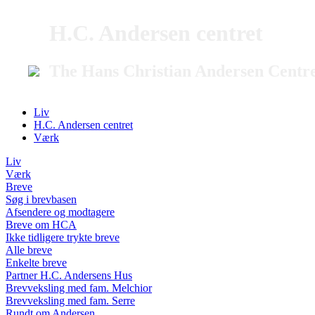
H.C. Andersen centret
The Hans Christian Andersen Centr
Liv
H.C. Andersen centret
Værk
Liv
Værk
Breve
Søg i brevbasen
Afsendere og modtagere
Breve om HCA
Ikke tidligere trykte breve
Alle breve
Enkelte breve
Partner H.C. Andersens Hus
Brevveksling med fam. Melchior
Brevveksling med fam. Serre
Rundt om Andersen