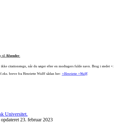
p til
Afsender
:
ikke citationstegn, når du søger efter en modtagers fulde navn. Brug i stedet +:
 f.eks. breve fra Henriette Wulff sådan her:
+Henriette +Wulff
.
 opdateret 23. februar 2023