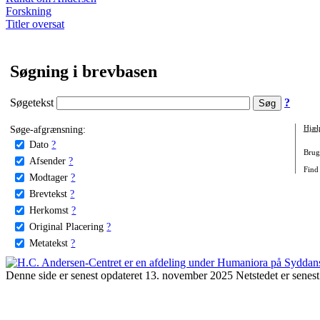
Forskning
Titler oversat
Søgning i brevbasen
Søgetekst
?
Søge-afgrænsning:
Hjæl
Dato
?
Brug 
Afsender
?
Find
Modtager
?
Brevtekst
?
Herkomst
?
Original Placering
?
Metatekst
?
Denne side er senest opdateret 13. november 2025 Netstedet er senest