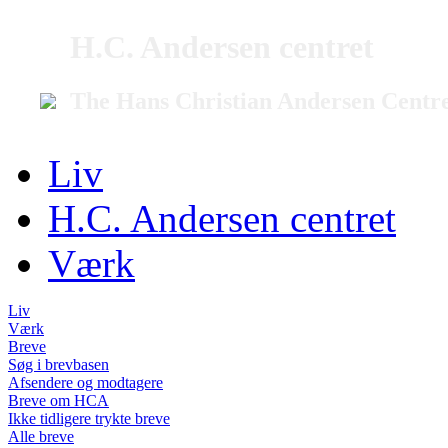
H.C. Andersen centret
The Hans Christian Andersen Centr
Liv
H.C. Andersen centret
Værk
Liv
Værk
Breve
Søg i brevbasen
Afsendere og modtagere
Breve om HCA
Ikke tidligere trykte breve
Alle breve