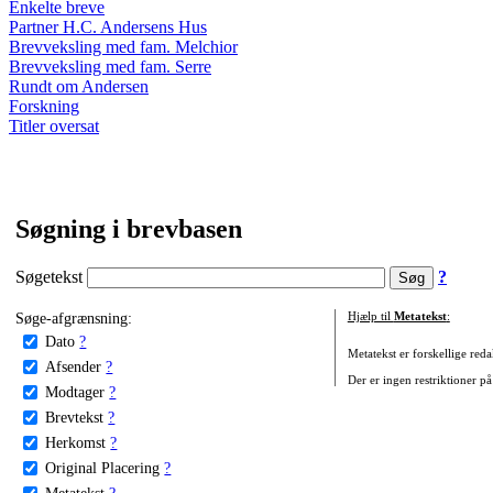
Enkelte breve
Partner H.C. Andersens Hus
Brevveksling med fam. Melchior
Brevveksling med fam. Serre
Rundt om Andersen
Forskning
Titler oversat
Søgning i brevbasen
Søgetekst
?
Søge-afgrænsning:
Hjælp til
Metatekst
:
Dato
?
Metatekst er forskellige reda
Afsender
?
Der er ingen restriktioner på
Modtager
?
Brevtekst
?
Herkomst
?
Original Placering
?
Metatekst
?