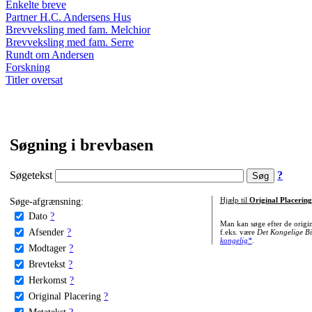
Enkelte breve
Partner H.C. Andersens Hus
Brevveksling med fam. Melchior
Brevveksling med fam. Serre
Rundt om Andersen
Forskning
Titler oversat
Søgning i brevbasen
Søgetekst
?
Søge-afgrænsning:
Hjælp til
Original Placering
Dato
?
Man kan søge efter de origi
Afsender
?
f.eks. være
Det Kongelige Bi
kongelig*
.
Modtager
?
Brevtekst
?
Herkomst
?
Original Placering
?
Metatekst
?