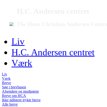
H.C. Andersen centret
The Hans Christian Andersen Centr
Liv
H.C. Andersen centret
Værk
Liv
Værk
Breve
Søg i brevbasen
Afsendere og modtagere
Breve om HCA
Ikke tidligere trykte breve
Alle breve