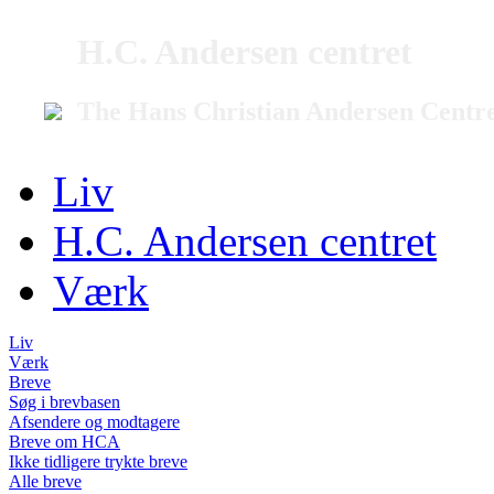
H.C. Andersen centret
The Hans Christian Andersen Centr
Liv
H.C. Andersen centret
Værk
Liv
Værk
Breve
Søg i brevbasen
Afsendere og modtagere
Breve om HCA
Ikke tidligere trykte breve
Alle breve