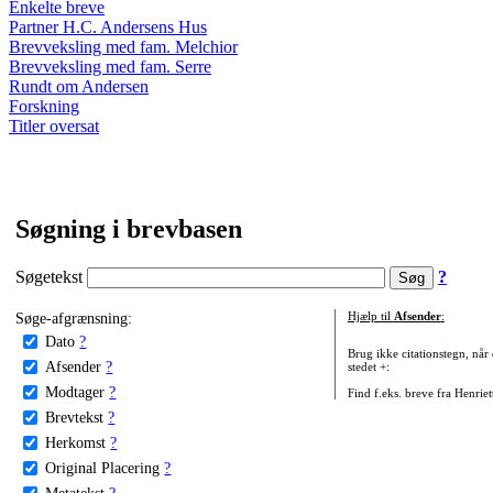
Enkelte breve
Partner H.C. Andersens Hus
Brevveksling med fam. Melchior
Brevveksling med fam. Serre
Rundt om Andersen
Forskning
Titler oversat
Søgning i brevbasen
Søgetekst
?
Søge-afgrænsning:
Hjælp til
Afsender
:
Dato
?
Brug ikke citationstegn, når
Afsender
?
stedet +:
Modtager
?
Find f.eks. breve fra Henrie
Brevtekst
?
Herkomst
?
Original Placering
?
Metatekst
?