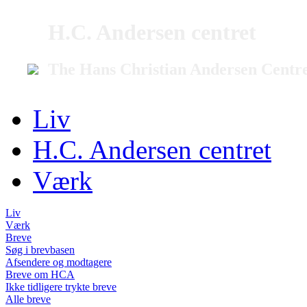
H.C. Andersen centret
The Hans Christian Andersen Centr
Liv
H.C. Andersen centret
Værk
Liv
Værk
Breve
Søg i brevbasen
Afsendere og modtagere
Breve om HCA
Ikke tidligere trykte breve
Alle breve