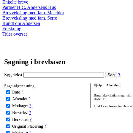
Enkelte breve
Partner H.C. Andersens Hus
Brevveksling med fam. Melchior
Brevveksling med fam. Serre
Rundt om Andersen
Forskning
Titler oversat
Søgning i brevbasen
Søgetekst
?
Søge-afgrænsning:
Hjælp til
Afsender
:
Dato
?
Brug ikke citationstegn, når
Afsender
?
stedet +:
Modtager
?
Find f.eks. breve fra Henrie
Brevtekst
?
Herkomst
?
Original Placering
?
Metatekst
?