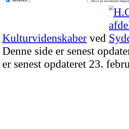
Det er på nuværende tidspun
Kulturvidenskaber
ved
Denne side er senest opdat
er senest opdateret 23. febr