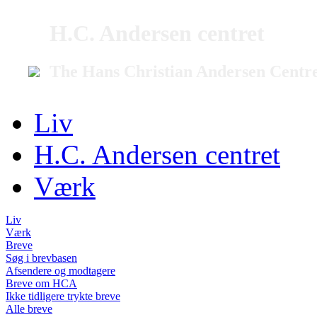
H.C. Andersen centret
The Hans Christian Andersen Centr
Liv
H.C. Andersen centret
Værk
Liv
Værk
Breve
Søg i brevbasen
Afsendere og modtagere
Breve om HCA
Ikke tidligere trykte breve
Alle breve