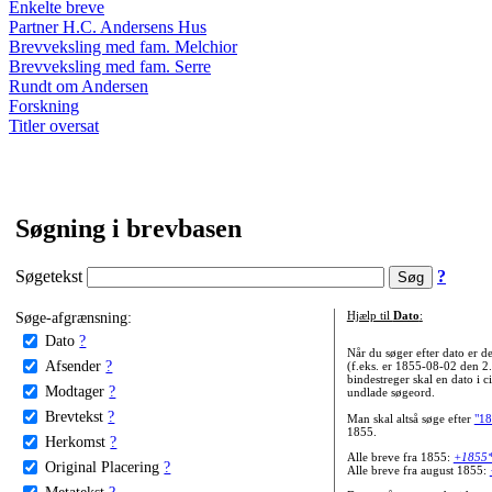
Enkelte breve
Partner H.C. Andersens Hus
Brevveksling med fam. Melchior
Brevveksling med fam. Serre
Rundt om Andersen
Forskning
Titler oversat
Søgning i brevbasen
Søgetekst
?
Søge-afgrænsning:
Hjælp til
Dato
:
Dato
?
Når du søger efter dato er
Afsender
?
(f.eks. er 1855-08-02 den 2
bindestreger skal en dato i c
Modtager
?
undlade søgeord.
Brevtekst
?
Man skal altså søge efter
"18
1855.
Herkomst
?
Alle breve fra 1855:
+1855
Original Placering
?
Alle breve fra august 1855:
Metatekst
?