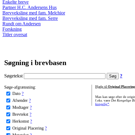
Enkelte breve
Partner H.C. Andersens Hus
Brevveksling med fam. Melchior
Brevveksling med fam. Serre
Rundt om Andersen
Forskning
Titler oversat
Søgning i brevbasen
Søgetekst
?
Søge-afgrænsning:
Hjælp til
Original Placering
Dato
?
Man kan søge efter de origi
Afsender
?
f.eks. være
Det Kongelige Bi
kongelig*
.
Modtager
?
Brevtekst
?
Herkomst
?
Original Placering
?
Metatekst
?