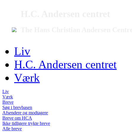
H.C. Andersen centret
The Hans Christian Andersen Centr
Liv
H.C. Andersen centret
Værk
Liv
Værk
Breve
Søg i brevbasen
Afsendere og modtagere
Breve om HCA
Ikke tidligere trykte breve
Alle breve