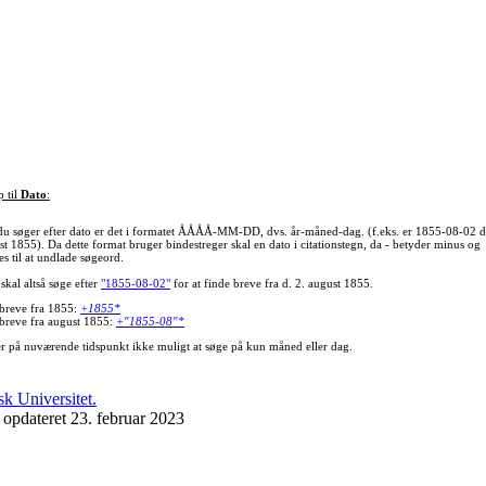
p til
Dato
:
du søger efter dato er det i formatet ÅÅÅÅ-MM-DD, dvs. år-måned-dag. (f.eks. er 1855-08-02 d
st 1855). Da dette format bruger bindestreger skal en dato i citationstegn, da - betyder minus og
s til at undlade søgeord.
skal altså søge efter
"1855-08-02"
for at finde breve fra d. 2. august 1855.
 breve fra 1855:
+1855*
 breve fra august 1855:
+"1855-08"*
er på nuværende tidspunkt ikke muligt at søge på kun måned eller dag.
 opdateret 23. februar 2023