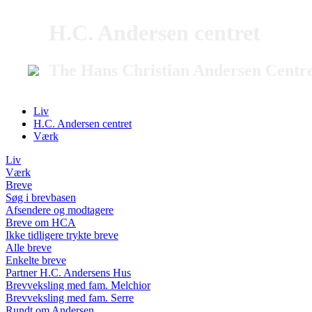
H.C. Andersen centret
The Hans Christian Andersen Centr
Liv
H.C. Andersen centret
Værk
Liv
Værk
Breve
Søg i brevbasen
Afsendere og modtagere
Breve om HCA
Ikke tidligere trykte breve
Alle breve
Enkelte breve
Partner H.C. Andersens Hus
Brevveksling med fam. Melchior
Brevveksling med fam. Serre
Rundt om Andersen