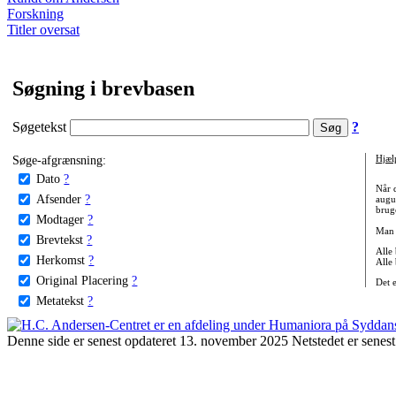
Forskning
Titler oversat
Søgning i brevbasen
Søgetekst
?
Søge-afgrænsning:
Hjæl
Dato
?
Når 
Afsender
?
augu
bruge
Modtager
?
Man 
Brevtekst
?
Alle
Herkomst
?
Alle
Original Placering
?
Det 
Metatekst
?
Denne side er senest opdateret 13. november 2025 Netstedet er senest