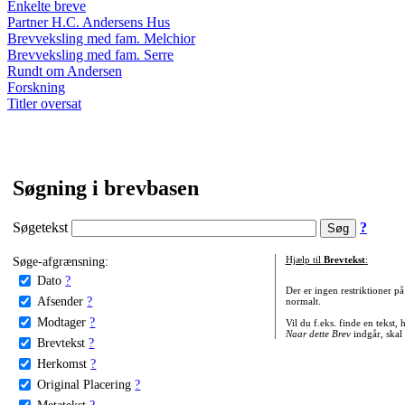
Enkelte breve
Partner H.C. Andersens Hus
Brevveksling med fam. Melchior
Brevveksling med fam. Serre
Rundt om Andersen
Forskning
Titler oversat
Søgning i brevbasen
Søgetekst
?
Søge-afgrænsning:
Hjælp til
Brevtekst
:
Dato
?
Der er ingen restriktioner p
Afsender
?
normalt.
Modtager
?
Vil du f.eks. finde en tekst,
Naar dette Brev
indgår, skal
Brevtekst
?
Herkomst
?
Original Placering
?
Metatekst
?