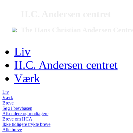
H.C. Andersen centret
The Hans Christian Andersen Centr
Liv
H.C. Andersen centret
Værk
Liv
Værk
Breve
Søg i brevbasen
Afsendere og modtagere
Breve om HCA
Ikke tidligere trykte breve
Alle breve