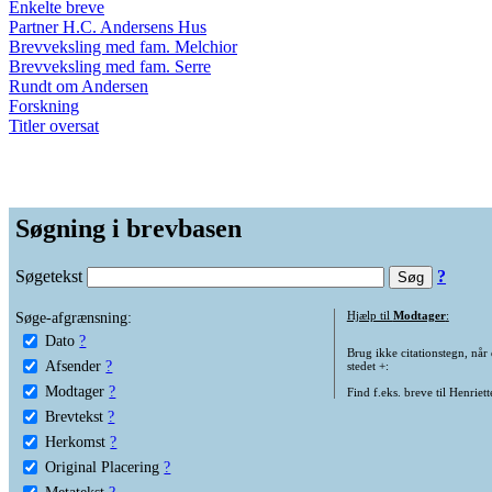
Enkelte breve
Partner H.C. Andersens Hus
Brevveksling med fam. Melchior
Brevveksling med fam. Serre
Rundt om Andersen
Forskning
Titler oversat
Søgning i brevbasen
Søgetekst
?
Søge-afgrænsning:
Hjælp til
Modtager
:
Dato
?
Brug ikke citationstegn, når
Afsender
?
stedet +:
Modtager
?
Find f.eks. breve til Henriet
Brevtekst
?
Herkomst
?
Original Placering
?
Metatekst
?