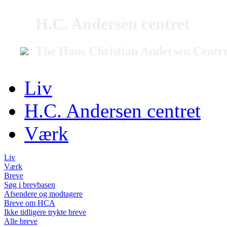
H.C. Andersen centret
The Hans Christian Andersen Centr
Liv
H.C. Andersen centret
Værk
Liv
Værk
Breve
Søg i brevbasen
Afsendere og modtagere
Breve om HCA
Ikke tidligere trykte breve
Alle breve