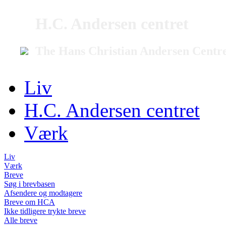
H.C. Andersen centret
The Hans Christian Andersen Centr
Liv
H.C. Andersen centret
Værk
Liv
Værk
Breve
Søg i brevbasen
Afsendere og modtagere
Breve om HCA
Ikke tidligere trykte breve
Alle breve