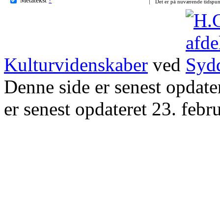
Det er på nuværende tidspun
Kulturvidenskaber
ved
Denne side er senest opdat
er senest opdateret 23. febr