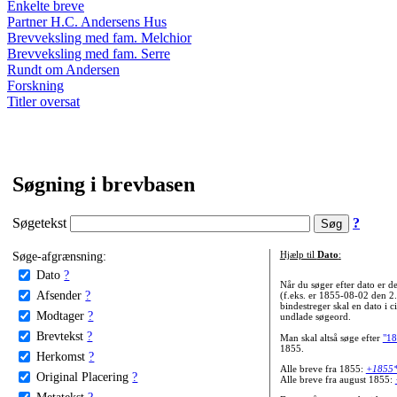
Enkelte breve
Partner H.C. Andersens Hus
Brevveksling med fam. Melchior
Brevveksling med fam. Serre
Rundt om Andersen
Forskning
Titler oversat
Søgning i brevbasen
Søgetekst
?
Søge-afgrænsning:
Hjælp til
Dato
:
Dato
?
Når du søger efter dato er
Afsender
?
(f.eks. er 1855-08-02 den 2
bindestreger skal en dato i c
Modtager
?
undlade søgeord.
Brevtekst
?
Man skal altså søge efter
"18
1855.
Herkomst
?
Alle breve fra 1855:
+1855
Original Placering
?
Alle breve fra august 1855:
Metatekst
?