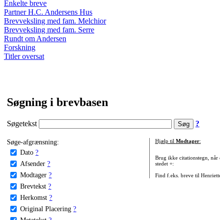
Enkelte breve
Partner H.C. Andersens Hus
Brevveksling med fam. Melchior
Brevveksling med fam. Serre
Rundt om Andersen
Forskning
Titler oversat
Søgning i brevbasen
Søgetekst
?
Søge-afgrænsning:
Hjælp til
Modtager
:
Dato
?
Brug ikke citationstegn, når
Afsender
?
stedet +:
Modtager
?
Find f.eks. breve til Henriet
Brevtekst
?
Herkomst
?
Original Placering
?
Metatekst
?