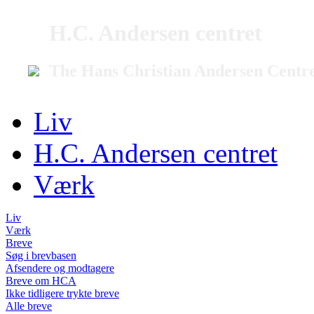
H.C. Andersen centret
The Hans Christian Andersen Centr
Liv
H.C. Andersen centret
Værk
Liv
Værk
Breve
Søg i brevbasen
Afsendere og modtagere
Breve om HCA
Ikke tidligere trykte breve
Alle breve