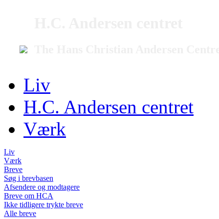
H.C. Andersen centret
The Hans Christian Andersen Centr
Liv
H.C. Andersen centret
Værk
Liv
Værk
Breve
Søg i brevbasen
Afsendere og modtagere
Breve om HCA
Ikke tidligere trykte breve
Alle breve