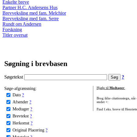
Enkelte breve
Partner H.C. Andersens Hus
Brevveksling med fam. Melchior
Brevveksling med fam. Serre
Rundt om Andersen
Forskning
Titler oversat
Søgning i brevbasen
Søgetekst
?
Søge-afgrænsning:
Hjælp til
Modtager
:
Dato
?
Brug ikke citationstegn, når
Afsender
?
stedet +:
Modtager
?
Find f.eks. breve til Henriet
Brevtekst
?
Herkomst
?
Original Placering
?
Metatekst
?