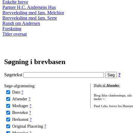
Enkelte breve
Partner H.C. Andersens Hus
Brevveksling med fam. Melchior
Brevveksling med fam. Serre
Rundt om Andersen
Forskning
Titler oversat
Søgning i brevbasen
Søgetekst
?
Søge-afgrænsning:
Hjælp til
Afsender
:
Dato
?
Brug ikke citationstegn, når
Afsender
?
stedet +:
Modtager
?
Find f.eks. breve fra Henrie
Brevtekst
?
Herkomst
?
Original Placering
?
Metatekst
?