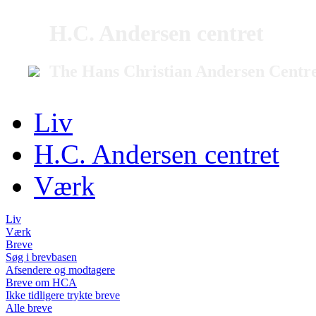
H.C. Andersen centret
The Hans Christian Andersen Centr
Liv
H.C. Andersen centret
Værk
Liv
Værk
Breve
Søg i brevbasen
Afsendere og modtagere
Breve om HCA
Ikke tidligere trykte breve
Alle breve