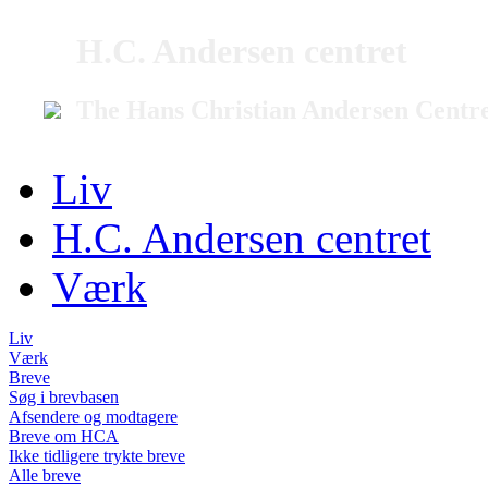
H.C. Andersen centret
The Hans Christian Andersen Centr
Liv
H.C. Andersen centret
Værk
Liv
Værk
Breve
Søg i brevbasen
Afsendere og modtagere
Breve om HCA
Ikke tidligere trykte breve
Alle breve