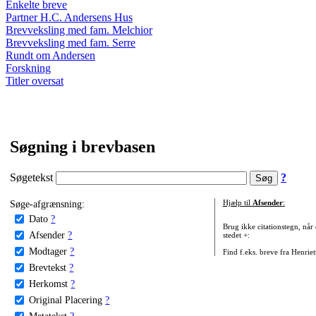
Enkelte breve
Partner H.C. Andersens Hus
Brevveksling med fam. Melchior
Brevveksling med fam. Serre
Rundt om Andersen
Forskning
Titler oversat
Søgning i brevbasen
Søgetekst
?
Søge-afgrænsning:
Hjælp til
Afsender
:
Dato
?
Brug ikke citationstegn, når
Afsender
?
stedet +:
Modtager
?
Find f.eks. breve fra Henrie
Brevtekst
?
Herkomst
?
Original Placering
?
Metatekst
?