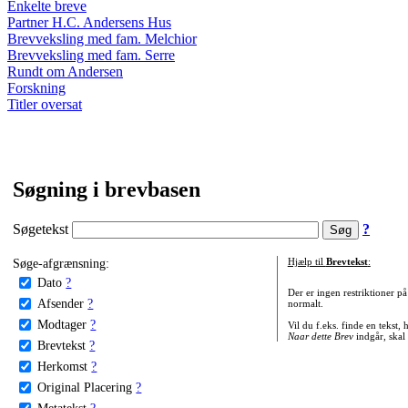
Enkelte breve
Partner H.C. Andersens Hus
Brevveksling med fam. Melchior
Brevveksling med fam. Serre
Rundt om Andersen
Forskning
Titler oversat
Søgning i brevbasen
Søgetekst
?
Søge-afgrænsning:
Hjælp til
Brevtekst
:
Dato
?
Der er ingen restriktioner p
Afsender
?
normalt.
Modtager
?
Vil du f.eks. finde en tekst,
Naar dette Brev
indgår, skal
Brevtekst
?
Herkomst
?
Original Placering
?
Metatekst
?