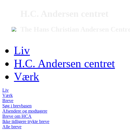
H.C. Andersen centret
The Hans Christian Andersen Centr
Liv
H.C. Andersen centret
Værk
Liv
Værk
Breve
Søg i brevbasen
Afsendere og modtagere
Breve om HCA
Ikke tidligere trykte breve
Alle breve