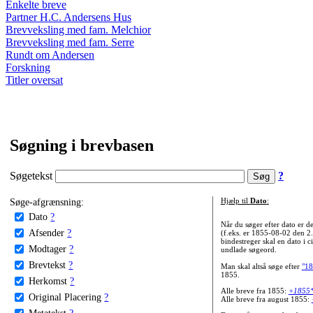
Enkelte breve
Partner H.C. Andersens Hus
Brevveksling med fam. Melchior
Brevveksling med fam. Serre
Rundt om Andersen
Forskning
Titler oversat
Søgning i brevbasen
Søgetekst
?
Søge-afgrænsning:
Hjælp til
Dato
:
Dato
?
Når du søger efter dato er
Afsender
?
(f.eks. er 1855-08-02 den 2
bindestreger skal en dato i c
Modtager
?
undlade søgeord.
Brevtekst
?
Man skal altså søge efter
"18
1855.
Herkomst
?
Alle breve fra 1855:
+1855
Original Placering
?
Alle breve fra august 1855:
Metatekst
?