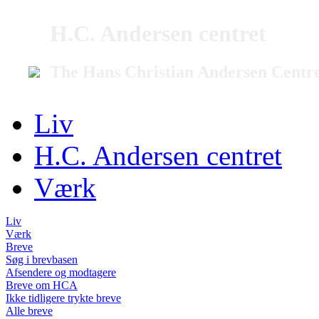
H.C. Andersen centret
The Hans Christian Andersen Centr
Liv
H.C. Andersen centret
Værk
Liv
Værk
Breve
Søg i brevbasen
Afsendere og modtagere
Breve om HCA
Ikke tidligere trykte breve
Alle breve