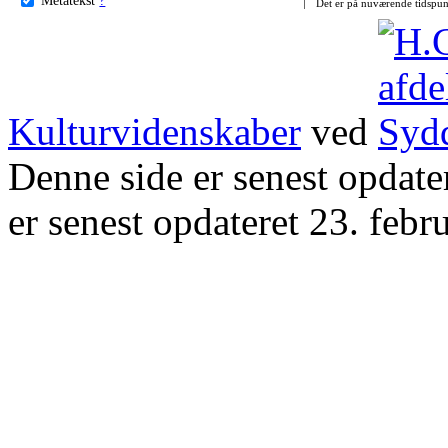
Det er på nuværende tidspun
Kulturvidenskaber
ved
Denne side er senest opdat
er senest opdateret 23. febr