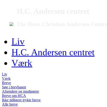
H.C. Andersen centret
The Hans Christian Andersen Centr
Liv
H.C. Andersen centret
Værk
Liv
Værk
Breve
Søg i brevbasen
Afsendere og modtagere
Breve om HCA
Ikke tidligere trykte breve
Alle breve