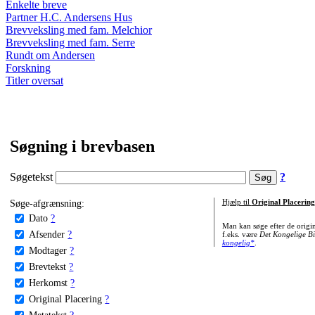
Enkelte breve
Partner H.C. Andersens Hus
Brevveksling med fam. Melchior
Brevveksling med fam. Serre
Rundt om Andersen
Forskning
Titler oversat
Søgning i brevbasen
Søgetekst
?
Søge-afgrænsning:
Hjælp til
Original Placering
Dato
?
Man kan søge efter de origi
Afsender
?
f.eks. være
Det Kongelige Bi
kongelig*
.
Modtager
?
Brevtekst
?
Herkomst
?
Original Placering
?
Metatekst
?