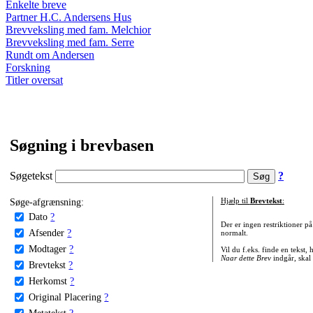
Enkelte breve
Partner H.C. Andersens Hus
Brevveksling med fam. Melchior
Brevveksling med fam. Serre
Rundt om Andersen
Forskning
Titler oversat
Søgning i brevbasen
Søgetekst
?
Søge-afgrænsning:
Hjælp til
Brevtekst
:
Dato
?
Der er ingen restriktioner p
Afsender
?
normalt.
Modtager
?
Vil du f.eks. finde en tekst,
Naar dette Brev
indgår, skal
Brevtekst
?
Herkomst
?
Original Placering
?
Metatekst
?