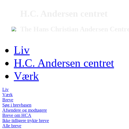
H.C. Andersen centret
The Hans Christian Andersen Centr
Liv
H.C. Andersen centret
Værk
Liv
Værk
Breve
Søg i brevbasen
Afsendere og modtagere
Breve om HCA
Ikke tidligere trykte breve
Alle breve