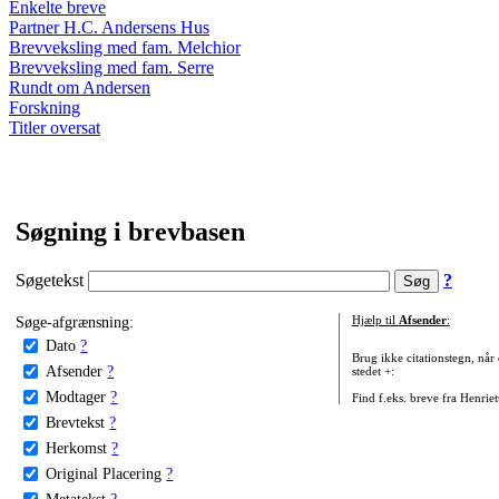
Enkelte breve
Partner H.C. Andersens Hus
Brevveksling med fam. Melchior
Brevveksling med fam. Serre
Rundt om Andersen
Forskning
Titler oversat
Søgning i brevbasen
Søgetekst
?
Søge-afgrænsning:
Hjælp til
Afsender
:
Dato
?
Brug ikke citationstegn, når
Afsender
?
stedet +:
Modtager
?
Find f.eks. breve fra Henrie
Brevtekst
?
Herkomst
?
Original Placering
?
Metatekst
?