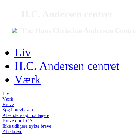
H.C. Andersen centret
The Hans Christian Andersen Centr
Liv
H.C. Andersen centret
Værk
Liv
Værk
Breve
Søg i brevbasen
Afsendere og modtagere
Breve om HCA
Ikke tidligere trykte breve
Alle breve