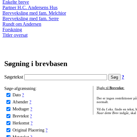
Enkelte breve
Partner H.C. Andersens Hus
Brevveksling med fam. Melchior
Brevveksling med fam. Serre
Rundt om Andersen
Forskning
Titler oversat
Søgning i brevbasen
Søgetekst
?
Søge-afgrænsning:
Hjælp til
Brevtekst
:
Dato
?
Der er ingen restriktioner p
Afsender
?
normalt.
Modtager
?
Vil du f.eks. finde en tekst,
Naar dette Brev
indgår, skal
Brevtekst
?
Herkomst
?
Original Placering
?
Metatekst
?