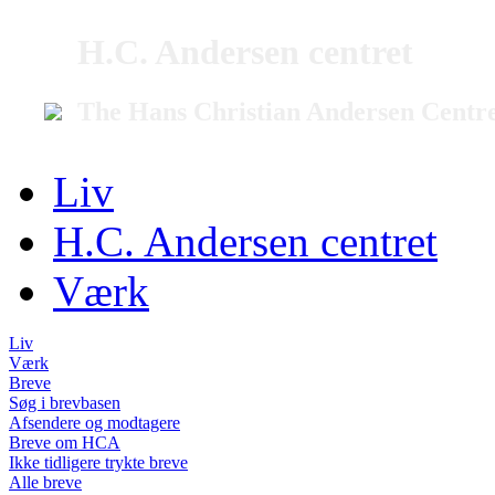
H.C. Andersen centret
The Hans Christian Andersen Centr
Liv
H.C. Andersen centret
Værk
Liv
Værk
Breve
Søg i brevbasen
Afsendere og modtagere
Breve om HCA
Ikke tidligere trykte breve
Alle breve