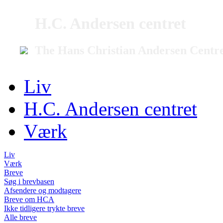
H.C. Andersen centret
The Hans Christian Andersen Centr
Liv
H.C. Andersen centret
Værk
Liv
Værk
Breve
Søg i brevbasen
Afsendere og modtagere
Breve om HCA
Ikke tidligere trykte breve
Alle breve