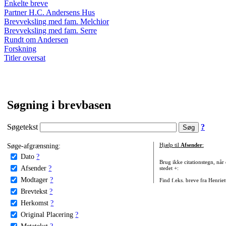
Enkelte breve
Partner H.C. Andersens Hus
Brevveksling med fam. Melchior
Brevveksling med fam. Serre
Rundt om Andersen
Forskning
Titler oversat
Søgning i brevbasen
Søgetekst
?
Søge-afgrænsning:
Hjælp til
Afsender
:
Dato
?
Brug ikke citationstegn, når
Afsender
?
stedet +:
Modtager
?
Find f.eks. breve fra Henrie
Brevtekst
?
Herkomst
?
Original Placering
?
Metatekst
?