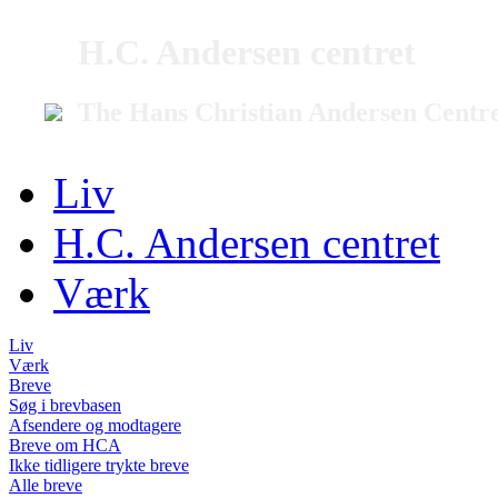
H.C. Andersen centret
The Hans Christian Andersen Centr
Liv
H.C. Andersen centret
Værk
Liv
Værk
Breve
Søg i brevbasen
Afsendere og modtagere
Breve om HCA
Ikke tidligere trykte breve
Alle breve