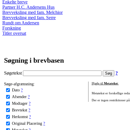
Enkelte breve
Partner H.C. Andersens Hus
Brevveksling med fam. Melchior
Brevveksling med fam. Serre
Rundt om Andersen
Forskning
Titler oversat
Søgning i brevbasen
Søgetekst
?
Søge-afgrænsning:
Hjælp til
Metatekst
:
Dato
?
Metatekst er forskellige reda
Afsender
?
Der er ingen restriktioner på
Modtager
?
Brevtekst
?
Herkomst
?
Original Placering
?
Metatekst
?