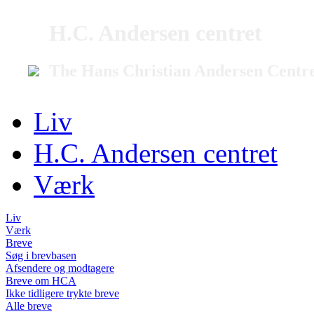
H.C. Andersen centret
The Hans Christian Andersen Centr
Liv
H.C. Andersen centret
Værk
Liv
Værk
Breve
Søg i brevbasen
Afsendere og modtagere
Breve om HCA
Ikke tidligere trykte breve
Alle breve