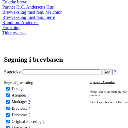
Enkelte breve
Partner H.C. Andersens Hus
Brevveksling med fam. Melchior
Brevveksling med fam. Serre
Rundt om Andersen
Forskning
Titler oversat
Søgning i brevbasen
Søgetekst
?
Søge-afgrænsning:
Hjælp til
Afsender
:
Dato
?
Brug ikke citationstegn, når
Afsender
?
stedet +:
Modtager
?
Find f.eks. breve fra Henrie
Brevtekst
?
Herkomst
?
Original Placering
?
Metatekst
?