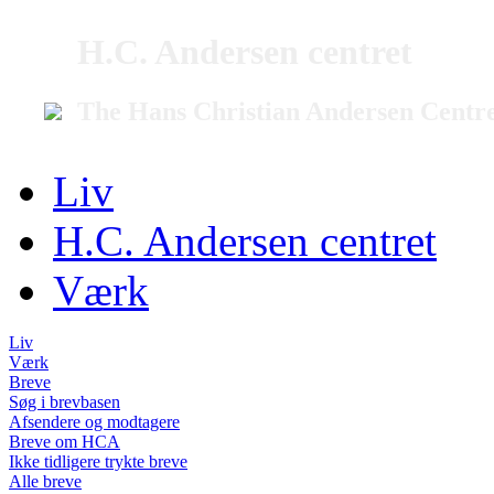
H.C. Andersen centret
The Hans Christian Andersen Centr
Liv
H.C. Andersen centret
Værk
Liv
Værk
Breve
Søg i brevbasen
Afsendere og modtagere
Breve om HCA
Ikke tidligere trykte breve
Alle breve