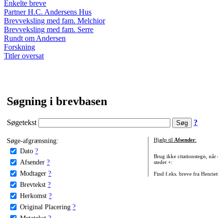
Enkelte breve
Partner H.C. Andersens Hus
Brevveksling med fam. Melchior
Brevveksling med fam. Serre
Rundt om Andersen
Forskning
Titler oversat
Søgning i brevbasen
Søgetekst
?
Søge-afgrænsning:
Hjælp til
Afsender
:
Dato
?
Brug ikke citationstegn, når
Afsender
?
stedet +:
Modtager
?
Find f.eks. breve fra Henrie
Brevtekst
?
Herkomst
?
Original Placering
?
Metatekst
?