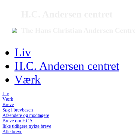
H.C. Andersen centret
The Hans Christian Andersen Centr
Liv
H.C. Andersen centret
Værk
Liv
Værk
Breve
Søg i brevbasen
Afsendere og modtagere
Breve om HCA
Ikke tidligere trykte breve
Alle breve