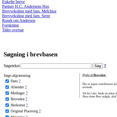
Enkelte breve
Partner H.C. Andersens Hus
Brevveksling med fam. Melchior
Brevveksling med fam. Serre
Rundt om Andersen
Forskning
Titler oversat
Søgning i brevbasen
Søgetekst
?
Søge-afgrænsning:
Hjælp til
Brevtekst
:
Dato
?
Der er ingen restriktioner p
Afsender
?
normalt.
Modtager
?
Vil du f.eks. finde en tekst,
Naar dette Brev
indgår, skal
Brevtekst
?
Herkomst
?
Original Placering
?
Metatekst
?