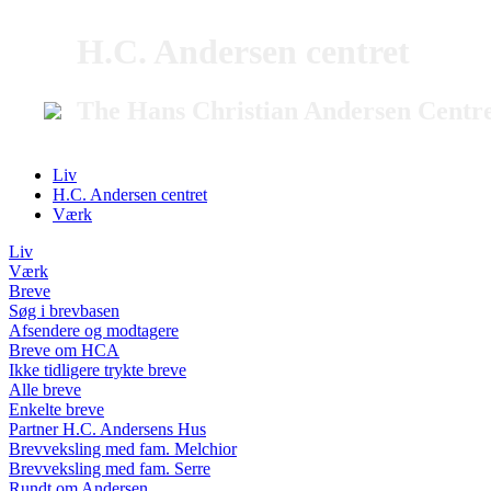
H.C. Andersen centret
The Hans Christian Andersen Centr
Liv
H.C. Andersen centret
Værk
Liv
Værk
Breve
Søg i brevbasen
Afsendere og modtagere
Breve om HCA
Ikke tidligere trykte breve
Alle breve
Enkelte breve
Partner H.C. Andersens Hus
Brevveksling med fam. Melchior
Brevveksling med fam. Serre
Rundt om Andersen