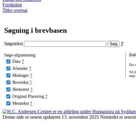
Forskning
Titler oversat
Søgning i brevbasen
Søgetekst
?
Søge-afgrænsning:
Hjæl
Dato
?
Der 
Afsender
?
Vil d
Modtager
?
søge
Brevtekst
?
Herkomst
?
Original Placering
?
Metatekst
?
Denne side er senest opdateret 13. november 2025 Netstedet er senest