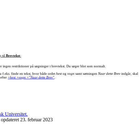
p til
Brevtekst
:
er ingen restriktioner på søgninger i brevtekst. Du søger blot som normalt.
u f.eks. finde en tekst, hvor både ordet
hest
og
vogn
samt sætningen
Naar dette Brev
indgår, skal
 efter
+hest +vogn +"Naar dette Brev"
.
 opdateret 23. februar 2023