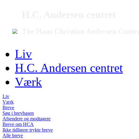
H.C. Andersen centret
The Hans Christian Andersen Centr
Liv
H.C. Andersen centret
Værk
Liv
Værk
Breve
Søg i brevbasen
Afsendere og modtagere
Breve om HCA
Ikke tidligere trykte breve
Alle breve