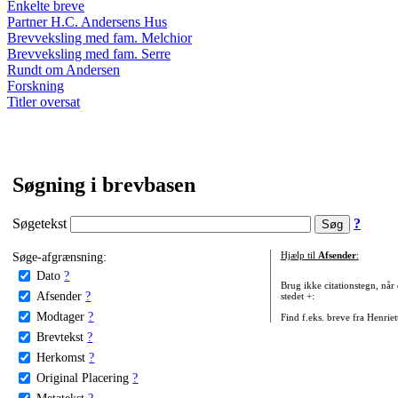
Enkelte breve
Partner H.C. Andersens Hus
Brevveksling med fam. Melchior
Brevveksling med fam. Serre
Rundt om Andersen
Forskning
Titler oversat
Søgning i brevbasen
Søgetekst
?
Søge-afgrænsning:
Hjælp til
Afsender
:
Dato
?
Brug ikke citationstegn, når
Afsender
?
stedet +:
Modtager
?
Find f.eks. breve fra Henrie
Brevtekst
?
Herkomst
?
Original Placering
?
Metatekst
?