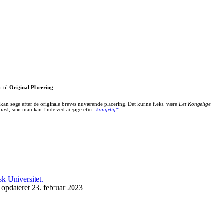
p til
Original Placering
:
kan søge efter de originale breves nuværende placering. Det kunne f.eks. være
Det Kongelige
otek
, som man kan finde ved at søge efter:
kongelig*
.
 opdateret 23. februar 2023