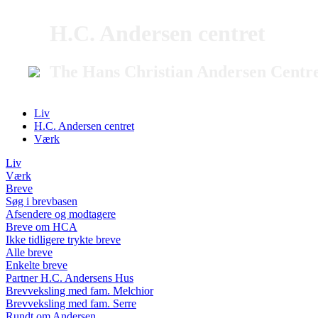
H.C. Andersen centret
The Hans Christian Andersen Centr
Liv
H.C. Andersen centret
Værk
Liv
Værk
Breve
Søg i brevbasen
Afsendere og modtagere
Breve om HCA
Ikke tidligere trykte breve
Alle breve
Enkelte breve
Partner H.C. Andersens Hus
Brevveksling med fam. Melchior
Brevveksling med fam. Serre
Rundt om Andersen