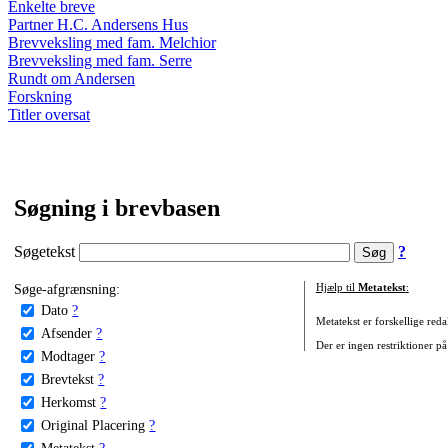
Enkelte breve
Partner H.C. Andersens Hus
Brevveksling med fam. Melchior
Brevveksling med fam. Serre
Rundt om Andersen
Forskning
Titler oversat
Søgning i brevbasen
Søgetekst
?
Søge-afgrænsning:
Hjælp til
Metatekst
:
Dato
?
Metatekst er forskellige reda
Afsender
?
Der er ingen restriktioner på
Modtager
?
Brevtekst
?
Herkomst
?
Original Placering
?
Metatekst
?