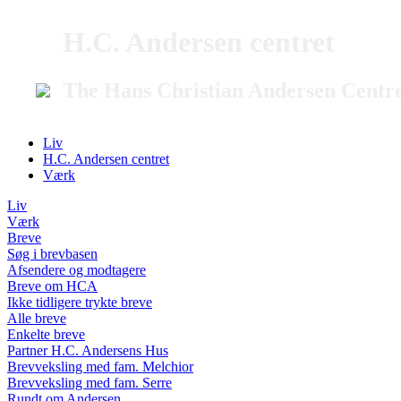
H.C. Andersen centret
The Hans Christian Andersen Centr
Liv
H.C. Andersen centret
Værk
Liv
Værk
Breve
Søg i brevbasen
Afsendere og modtagere
Breve om HCA
Ikke tidligere trykte breve
Alle breve
Enkelte breve
Partner H.C. Andersens Hus
Brevveksling med fam. Melchior
Brevveksling med fam. Serre
Rundt om Andersen