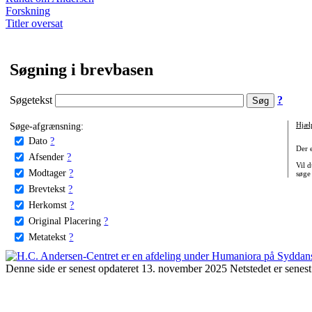
Forskning
Titler oversat
Søgning i brevbasen
Søgetekst
?
Søge-afgrænsning:
Hjæl
Dato
?
Der 
Afsender
?
Vil d
Modtager
?
søge
Brevtekst
?
Herkomst
?
Original Placering
?
Metatekst
?
Denne side er senest opdateret 13. november 2025 Netstedet er senest