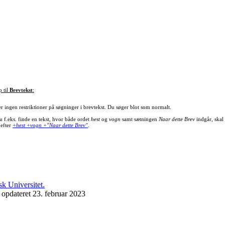
p til
Brevtekst
:
er ingen restriktioner på søgninger i brevtekst. Du søger blot som normalt.
u f.eks. finde en tekst, hvor både ordet
hest
og
vogn
samt sætningen
Naar dette Brev
indgår, skal
 efter
+hest +vogn +"Naar dette Brev"
.
 opdateret 23. februar 2023