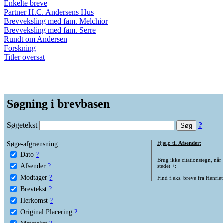
Enkelte breve
Partner H.C. Andersens Hus
Brevveksling med fam. Melchior
Brevveksling med fam. Serre
Rundt om Andersen
Forskning
Titler oversat
Søgning i brevbasen
Søgetekst
?
Søge-afgrænsning:
Hjælp til
Afsender
:
Dato
?
Brug ikke citationstegn, når
Afsender
?
stedet +:
Modtager
?
Find f.eks. breve fra Henrie
Brevtekst
?
Herkomst
?
Original Placering
?
Metatekst
?