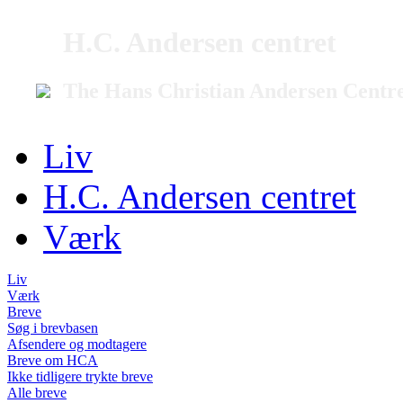
H.C. Andersen centret
The Hans Christian Andersen Centr
Liv
H.C. Andersen centret
Værk
Liv
Værk
Breve
Søg i brevbasen
Afsendere og modtagere
Breve om HCA
Ikke tidligere trykte breve
Alle breve