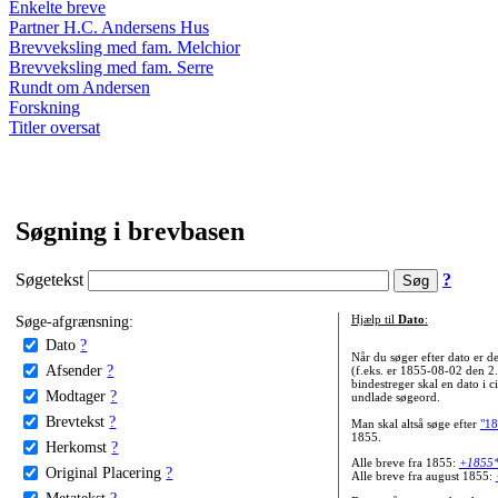
Enkelte breve
Partner H.C. Andersens Hus
Brevveksling med fam. Melchior
Brevveksling med fam. Serre
Rundt om Andersen
Forskning
Titler oversat
Søgning i brevbasen
Søgetekst
?
Søge-afgrænsning:
Hjælp til
Dato
:
Dato
?
Når du søger efter dato er
Afsender
?
(f.eks. er 1855-08-02 den 2
bindestreger skal en dato i c
Modtager
?
undlade søgeord.
Brevtekst
?
Man skal altså søge efter
"18
1855.
Herkomst
?
Alle breve fra 1855:
+1855
Original Placering
?
Alle breve fra august 1855:
Metatekst
?