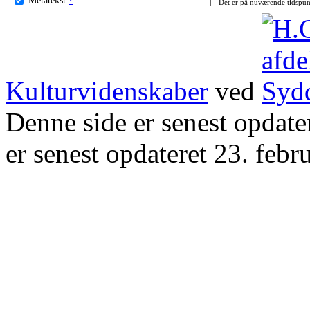
Det er på nuværende tidspun
Kulturvidenskaber
ved
Denne side er senest opdat
er senest opdateret 23. febr