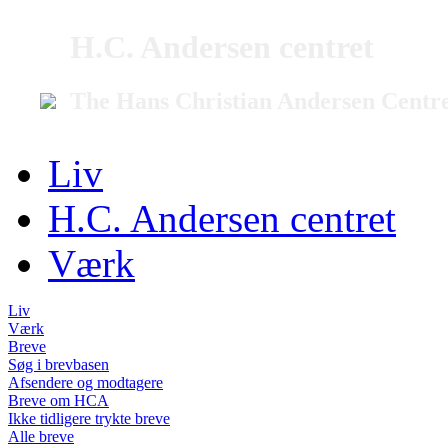
H.C. Andersen centret
The Hans Christian Andersen Centr
Liv
H.C. Andersen centret
Værk
Liv
Værk
Breve
Søg i brevbasen
Afsendere og modtagere
Breve om HCA
Ikke tidligere trykte breve
Alle breve