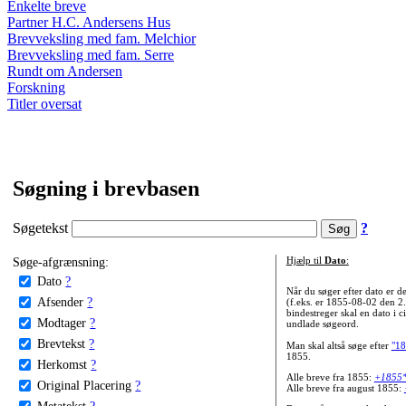
Enkelte breve
Partner H.C. Andersens Hus
Brevveksling med fam. Melchior
Brevveksling med fam. Serre
Rundt om Andersen
Forskning
Titler oversat
Søgning i brevbasen
Søgetekst
?
Søge-afgrænsning:
Hjælp til
Dato
:
Dato
?
Når du søger efter dato er
Afsender
?
(f.eks. er 1855-08-02 den 2
bindestreger skal en dato i c
Modtager
?
undlade søgeord.
Brevtekst
?
Man skal altså søge efter
"18
1855.
Herkomst
?
Alle breve fra 1855:
+1855
Original Placering
?
Alle breve fra august 1855:
Metatekst
?