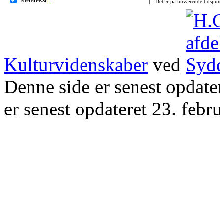
Det er på nuværende tidspun
Kulturvidenskaber
ved
Denne side er senest opdat
er senest opdateret 23. febr