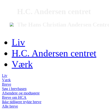
H.C. Andersen centret
The Hans Christian Andersen Centr
Liv
H.C. Andersen centret
Værk
Liv
Værk
Breve
Søg i brevbasen
Afsendere og modtagere
Breve om HCA
Ikke tidligere trykte breve
Alle breve