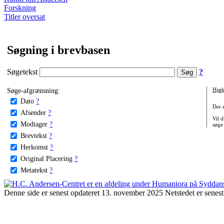
Forskning
Titler oversat
Søgning i brevbasen
Søgetekst
?
Søge-afgrænsning:
Hjæl
Dato
?
Der 
Afsender
?
Vil d
Modtager
?
søge
Brevtekst
?
Herkomst
?
Original Placering
?
Metatekst
?
Denne side er senest opdateret 13. november 2025 Netstedet er senest