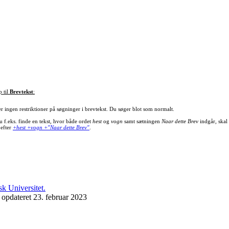
p til
Brevtekst
:
er ingen restriktioner på søgninger i brevtekst. Du søger blot som normalt.
u f.eks. finde en tekst, hvor både ordet
hest
og
vogn
samt sætningen
Naar dette Brev
indgår, skal
 efter
+hest +vogn +"Naar dette Brev"
.
 opdateret 23. februar 2023