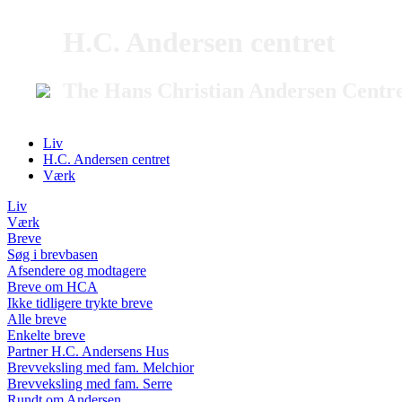
H.C. Andersen centret
The Hans Christian Andersen Centr
Liv
H.C. Andersen centret
Værk
Liv
Værk
Breve
Søg i brevbasen
Afsendere og modtagere
Breve om HCA
Ikke tidligere trykte breve
Alle breve
Enkelte breve
Partner H.C. Andersens Hus
Brevveksling med fam. Melchior
Brevveksling med fam. Serre
Rundt om Andersen