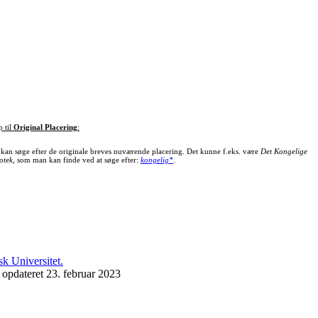
p til
Original Placering
:
kan søge efter de originale breves nuværende placering. Det kunne f.eks. være
Det Kongelige
otek
, som man kan finde ved at søge efter:
kongelig*
.
 opdateret 23. februar 2023