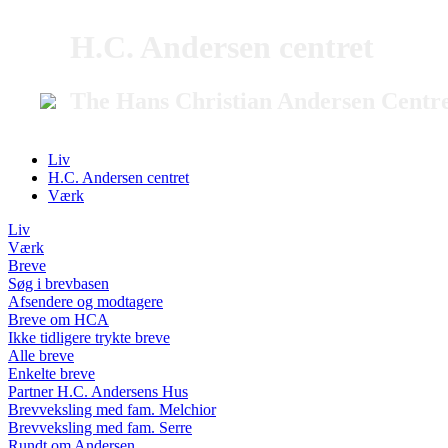
H.C. Andersen centret
The Hans Christian Andersen Centr
Liv
H.C. Andersen centret
Værk
Liv
Værk
Breve
Søg i brevbasen
Afsendere og modtagere
Breve om HCA
Ikke tidligere trykte breve
Alle breve
Enkelte breve
Partner H.C. Andersens Hus
Brevveksling med fam. Melchior
Brevveksling med fam. Serre
Rundt om Andersen