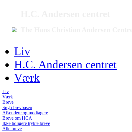
H.C. Andersen centret
The Hans Christian Andersen Centr
Liv
H.C. Andersen centret
Værk
Liv
Værk
Breve
Søg i brevbasen
Afsendere og modtagere
Breve om HCA
Ikke tidligere trykte breve
Alle breve