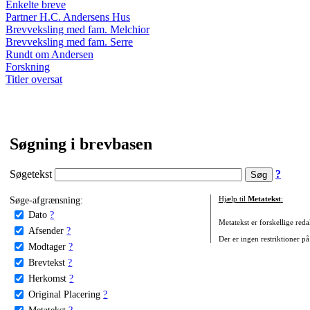
Enkelte breve
Partner H.C. Andersens Hus
Brevveksling med fam. Melchior
Brevveksling med fam. Serre
Rundt om Andersen
Forskning
Titler oversat
Søgning i brevbasen
Søgetekst
?
Søge-afgrænsning:
Hjælp til
Metatekst
:
Dato
?
Metatekst er forskellige reda
Afsender
?
Der er ingen restriktioner på
Modtager
?
Brevtekst
?
Herkomst
?
Original Placering
?
Metatekst
?