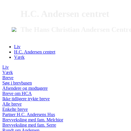
H.C. Andersen centret
The Hans Christian Andersen Centr
Liv
H.C. Andersen centret
Værk
Liv
Værk
Breve
Søg i brevbasen
Afsendere og modtagere
Breve om HCA
Ikke tidligere trykte breve
Alle breve
Enkelte breve
Partner H.C. Andersens Hus
Brevveksling med fam. Melchior
Brevveksling med fam. Serre
Rundt om Andersen