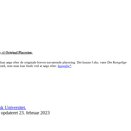
p til
Original Placering
:
kan søge efter de originale breves nuværende placering. Det kunne f.eks. være
Det Kongelige
otek
, som man kan finde ved at søge efter:
kongelig*
.
 opdateret 23. februar 2023