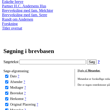
Enkelte breve
Partner H.C. Andersens Hus
Brevveksling med fam. Melchior
Brevveksling med fam. Serre
Rundt om Andersen
Forskning
Titler oversat
Søgning i brevbasen
Søgetekst
?
Søge-afgrænsning:
Hjælp til
Metatekst
:
Dato
?
Metatekst er forskellige reda
Afsender
?
Der er ingen restriktioner på
Modtager
?
Brevtekst
?
Herkomst
?
Original Placering
?
Metatekst
?