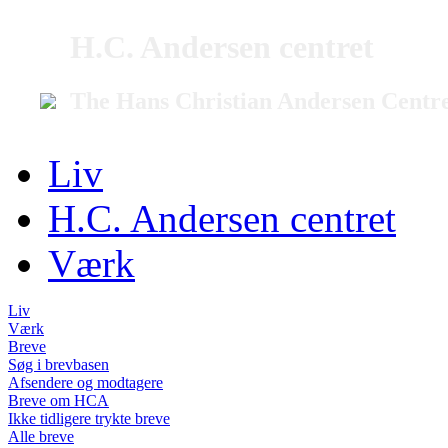
H.C. Andersen centret
The Hans Christian Andersen Centr
Liv
H.C. Andersen centret
Værk
Liv
Værk
Breve
Søg i brevbasen
Afsendere og modtagere
Breve om HCA
Ikke tidligere trykte breve
Alle breve