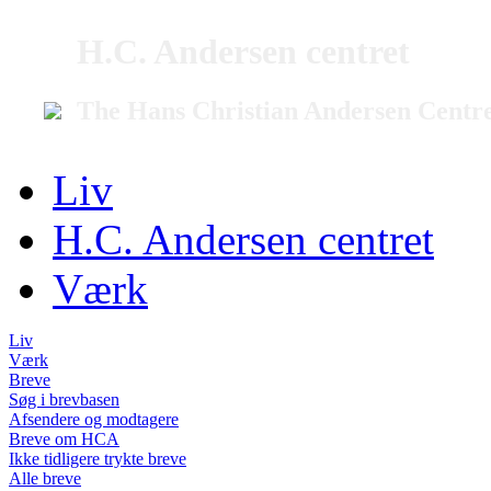
H.C. Andersen centret
The Hans Christian Andersen Centr
Liv
H.C. Andersen centret
Værk
Liv
Værk
Breve
Søg i brevbasen
Afsendere og modtagere
Breve om HCA
Ikke tidligere trykte breve
Alle breve