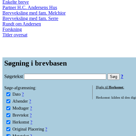
Enkelte breve
Partner H.C. Andersens Hus
Brevveksling med fam. Melchior
Brevveksling med fam. Serre
Rundt om Andersen
Forskning
Titler oversat
Søgning i brevbasen
Søgetekst
?
Søge-afgrænsning:
Hjælp til
Herkomst
:
Dato
?
Herkomst: kilden til den digi
Afsender
?
Modtager
?
Brevtekst
?
Herkomst
?
Original Placering
?
Metatekst
?